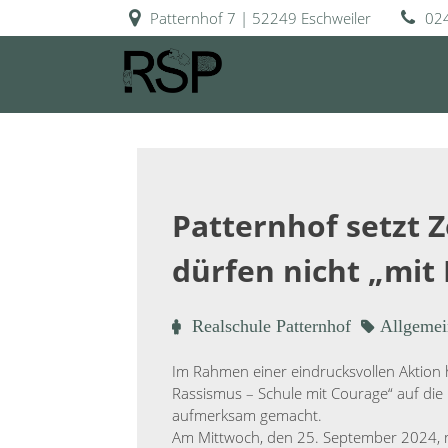
Skip
Patternhof 7 | 52249 Eschweiler
02
to
content
Realschule Patternhof
RSP
Patternhof setzt 
dürfen nicht „mit
Realschule Patternhof
Allgemei
1.
Im Rahmen einer eindrucksvollen Aktion 
Oktober
Rassismus – Schule mit Courage“ auf di
2024
aufmerksam gemacht.
Am Mittwoch, den 25. September 2024, m