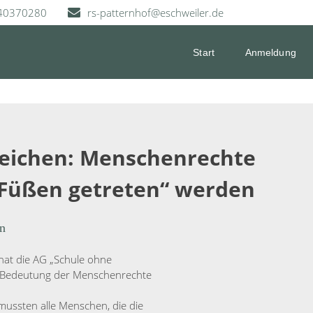
40370280
rs-patternhof@eschweiler.de
Start
Anmeldung
Zeichen: Menschenrechte
 Füßen getreten“ werden
n
hat die AG „Schule ohne
e Bedeutung der Menschenrechte
ussten alle Menschen, die die