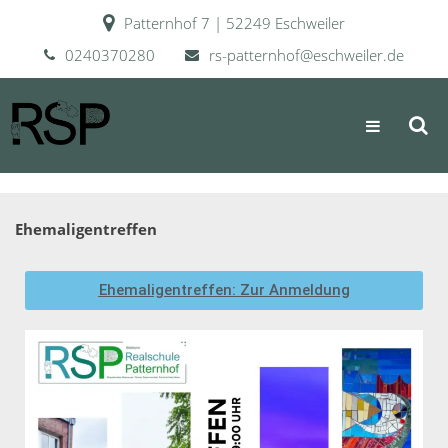
Patternhof 7 | 52249 Eschweiler
0240370280
rs-patternhof@eschweiler.de
RSP
Realschule Patternhof
Ehemaligentreffen
Ehemaligentreffen: Zur Anmeldung