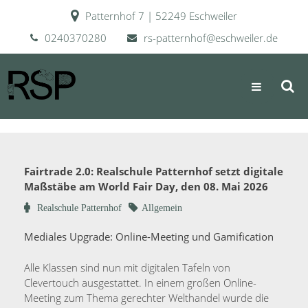
Skip
Patternhof 7 | 52249 Eschweiler
to
content
0240370280
rs-patternhof@eschweiler.de
RSP
Realschule Patternhof
Fairtrade 2.0: Realschule Patternhof setzt digitale
Maßstäbe am World Fair Day, den 08. Mai 2026
Realschule Patternhof
Allgemein
13.
Mediales Upgrade: Online-Meeting und Gamification
Mai
2026
Alle Klassen sind nun mit digitalen Tafeln von
Clevertouch ausgestattet. In einem großen Online-
Meeting zum Thema gerechter Welthandel wurde die