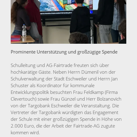
Prominente Unterstützung und großzügige Spende
Schulleitung und AG-Fairtrade freuten sich über
hochkarätige Gäste. Neben Herrn Dümenil von der
Schulverwaltung der Stadt Eschweiler und Herrn Jan
Schuster als Koordinator für kommunale
Entwicklungspolitik besuchten Frau Feldkamp (Firma
Clevertouch) sowie Frau Günzel und Herr Bolzanovich
von der Targobank Eschweiler die Veranstaltung. Die
Vertreter der Targobank würdigten das Engagement
der Schule mit einer großzügigen Spende in Höhe von
2.000 Euro, die der Arbeit der Fairtrade-AG zugute
kommen wird.