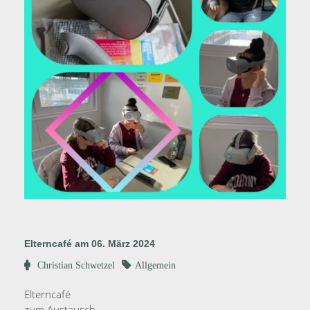
Elterncafé am 06. März 2024
Christian Schwetzel
Allgemein
27.
Elterncafé
Februar
zum Austausch
2024