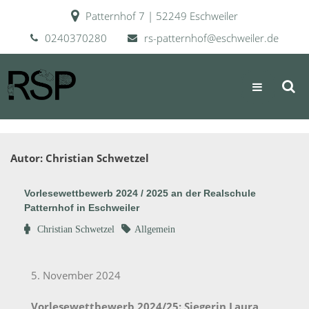
Patternhof 7 | 52249 Eschweiler
0240370280
rs-patternhof@eschweiler.de
RSP
Realschule Patternhof
Autor:
Christian Schwetzel
Vorlesewettbewerb 2024 / 2025 an der Realschule
Patternhof in Eschweiler
Christian Schwetzel
Allgemein
19.
November
2024
5. November 2024
Vorlesewettbewerb 2024/25: Siegerin Laura