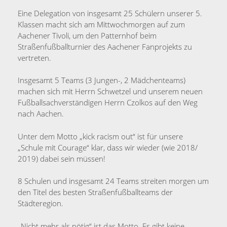
7.
Eine Delegation von insgesamt 25 Schülern unserer 5.
Mai
Klassen macht sich am Mittwochmorgen auf zum
2024
Aachener Tivoli, um den Patternhof beim
Straßenfußballturnier des Aachener Fanprojekts zu
vertreten.
Insgesamt 5 Teams (3 Jungen-, 2 Mädchenteams)
machen sich mit Herrn Schwetzel und unserem neuen
Fußballsachverständigen Herrn Czolkos auf den Weg
nach Aachen.
Unter dem Motto „kick racism out“ ist für unsere
„Schule mit Courage“ klar, dass wir wieder (wie 2018/
2019) dabei sein müssen!
8 Schulen und insgesamt 24 Teams streiten morgen um
den Titel des besten Straßenfußballteams der
Städteregion.
„Nicht mehr als nötig“ ist das Motto. Es gibt keine