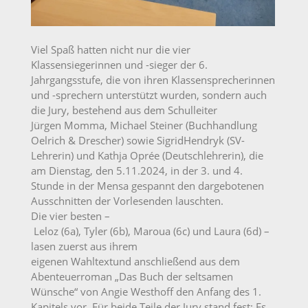
Viel Spaß hatten nicht nur die vier
Klassensiegerinnen und -sieger der 6.
Jahrgangsstufe, die von ihren Klassensprecherinnen
und -sprechern unterstützt wurden, sondern auch
die Jury, bestehend aus dem Schulleiter
Jürgen Momma, Michael Steiner (Buchhandlung
Oelrich & Drescher) sowie SigridHendryk (SV-
Lehrerin) und Kathja Oprée (Deutschlehrerin), die
am Dienstag, den 5.11.2024, in der 3. und 4.
Stunde in der Mensa gespannt den dargebotenen
Ausschnitten der Vorlesenden lauschten.
Die vier besten –
Leloz (6a), Tyler (6b), Maroua (6c) und Laura (6d) –
lasen zuerst aus ihrem
eigenen Wahltextund anschließend aus dem
Abenteuerroman „Das Buch der seltsamen
Wünsche“ von Angie Westhoff den Anfang des 1.
Kapitels vor. Für beide Teile der Jury stand fest: Es